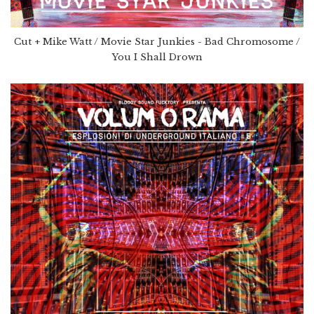
Cut + Mike Watt / Movie Star Junkies - Bad Chromosome /
You I Shall Drown