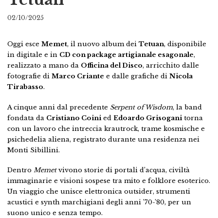
02/10/2025
Oggi esce
Memet
, il nuovo album dei
Tetuan
, disponibile
in digitale e in
CD con package artigianale esagonale
,
realizzato a mano da
Officina del Disco
, arricchito dalle
fotografie di
Marco Criante
e dalle grafiche di
Nicola
Tirabasso
.
A cinque anni dal precedente
Serpent of Wisdom
, la band
fondata da
Cristiano Coini
ed
Edoardo Grisogani
torna
con un lavoro che intreccia krautrock, trame kosmische e
psichedelia aliena, registrato durante una residenza nei
Monti Sibillini.
Dentro
Memet
vivono storie di portali d’acqua, civiltà
immaginarie e visioni sospese tra mito e folklore esoterico.
Un viaggio che unisce elettronica outsider, strumenti
acustici e synth marchigiani degli anni ’70-’80, per un
suono unico e senza tempo.