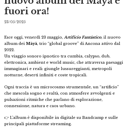
nuovo album dei Māyā è
fuori ora!
23/05/2025
Esce oggi, venerdì 23 maggio,
Artifício Fantástico
, il nuovo
album dei
Māyā
, trio “global groove” di Ancona attivo dal
2022.
Un viaggio sonoro ipnotico tra cumbia, calypso, dub,
elettronica, ambient e world music, che attraversa paesaggi
immaginari e reali: giungle lussureggianti, metropoli
notturne, deserti infiniti e coste tropicali.
Ogni traccia è un microcosmo strumentale, un “artificio”
che mescola sogno e realtà, con atmosfere avvolgenti e
pulsazioni ritmiche che parlano di esplorazione,
connessione, natura e caos urbano.
👉 L’album è disponibile in digitale su Bandcamp e sulle
principali piattaforme streaming.