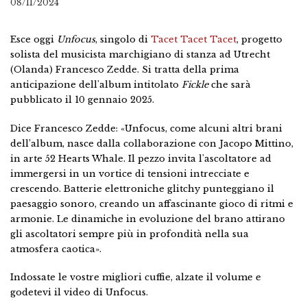
08/11/2024
Esce oggi
Unfocus
, singolo di
Tacet Tacet Tacet
, progetto
solista del musicista marchigiano di stanza ad Utrecht
(Olanda) Francesco Zedde. Si tratta della prima
anticipazione dell'album intitolato
Fickle
che sarà
pubblicato il 10 gennaio 2025.
Dice Francesco Zedde: «Unfocus, come alcuni altri brani
dell’album, nasce dalla collaborazione con Jacopo Mittino,
in arte 52 Hearts Whale. Il pezzo invita l'ascoltatore ad
immergersi in un vortice di tensioni intrecciate e
crescendo. Batterie elettroniche glitchy punteggiano il
paesaggio sonoro, creando un affascinante gioco di ritmi e
armonie. Le dinamiche in evoluzione del brano attirano
gli ascoltatori sempre più in profondità nella sua
atmosfera caotica».
Indossate le vostre migliori cuffie, alzate il volume e
godetevi il video di Unfocus.