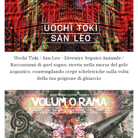
Uochi Toki / San Leo - Divenire Seguire Animale /
Raccontami di quel sogno, stretta nella morsa del gelo
acquatico, contemplando crepe scheletriche sulla volta
della tua prigione di ghiaccio