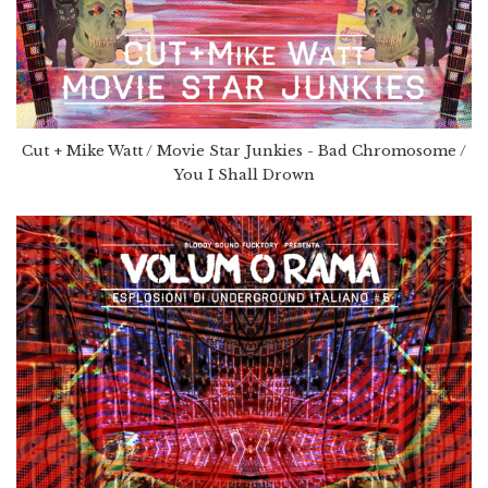
Cut + Mike Watt / Movie Star Junkies - Bad Chromosome /
You I Shall Drown