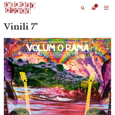
—
Vinili 7"