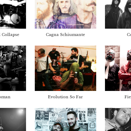
 Collapse
Cagna Schiumante
C
Woman
Evolution So Far
Fie