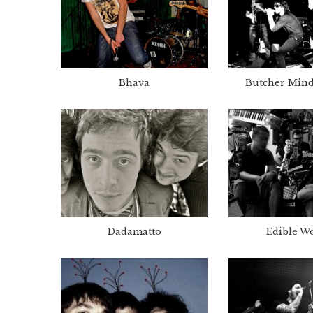
Bhava
Butcher Mind
Dadamatto
Edible 