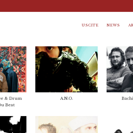
USCITE
NEWS
A
ee & Drum
A.N.O.
Bachi
Du Beat