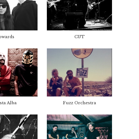
owards
CUT
sta Alba
Fuzz Orchestra