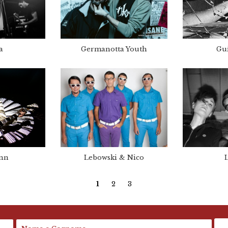
a
Germanotta Youth
Gu
nn
Lebowski & Nico
1
2
3