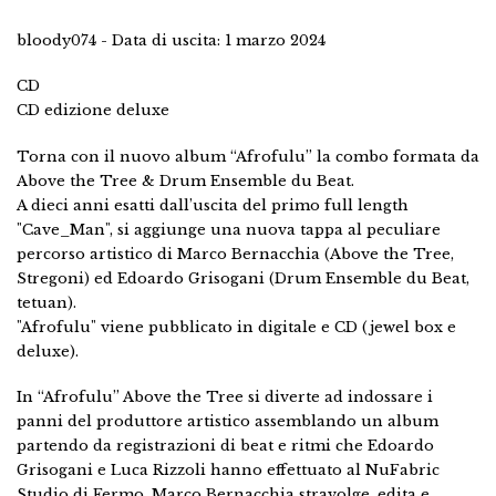
bloody074 - Data di uscita: 1 marzo 2024
CD
CD edizione deluxe
Torna con il nuovo album “Afrofulu” la combo formata da
Above the Tree & Drum Ensemble du Beat.
A dieci anni esatti dall’uscita del primo full length
"Cave_Man", si aggiunge una nuova tappa al peculiare
percorso artistico di Marco Bernacchia (Above the Tree,
Stregoni) ed Edoardo Grisogani (Drum Ensemble du Beat,
tetuan).
"Afrofulu" viene pubblicato in digitale e CD (jewel box e
deluxe).
In “Afrofulu” Above the Tree si diverte ad indossare i
panni del produttore artistico assemblando un album
partendo da registrazioni di beat e ritmi che Edoardo
Grisogani e Luca Rizzoli hanno effettuato al NuFabric
Studio di Fermo. Marco Bernacchia stravolge, edita e