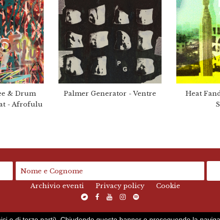
ee & Drum
Palmer Generator - Ventre
Heat Fan
t - Afrofulu
S
Archivio eventi
Privacy policy
Cookie
nici e di terze parti). Chiudendo questo banner o proseguendo la navigazio