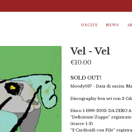
USCITE
NEWS
A
Vel - Vel
€10.00
SOLD OUT!
bloody037 - Data di uscita: Ma
Discography box set con 3 Cdr
Disco 1 1999-2003: DA ZERO A
“Deficiente/Zoppo” registrato
(tracce 1-2)
“2 Cardioidi con Pile” registr