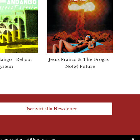
dango - Reboot
Jesus Franco & The Drogas -
ystem
No(w) Future
Iscriviti alla Newsletter
ne autorizzi il loro utilizzo.
✖