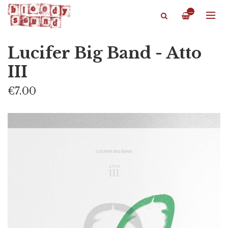
—
Lucifer Big Band - Atto
III
€7.00